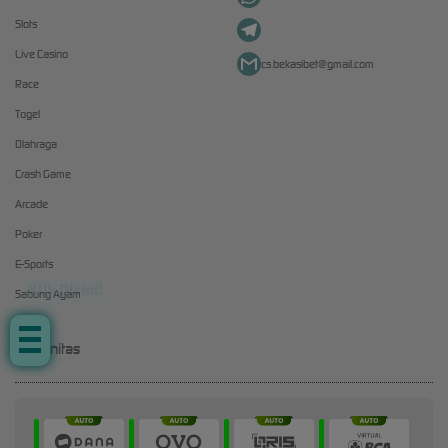
Slots
Live Casino
cs.bekasibet@gmail.com
Race
Togel
Olahraga
Crash Game
Arcade
Poker
E-Sports
Klik Disini!
Sabung Ayam
Komunitas