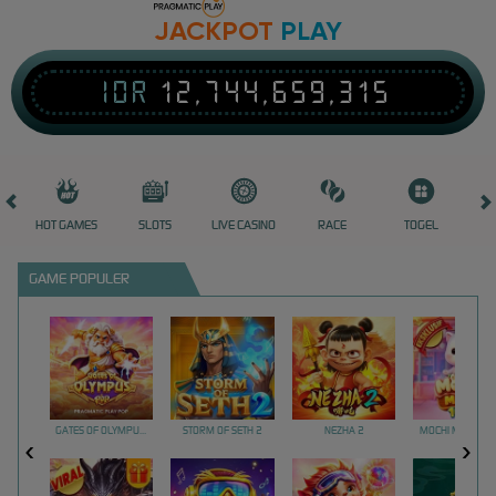
JACKPOT
PLAY
IDR
12,744,659,315
HOT GAMES
SLOTS
LIVE CASINO
RACE
TOGEL
OL
GAME POPULER
GATES OF OLYMPUS POP
STORM OF SETH 2
NEZHA 2
MOCHI MANIA 1