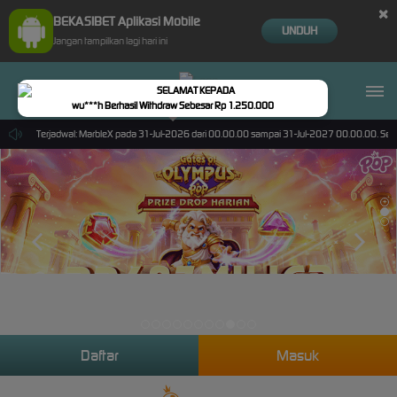
×
BEKASIBET Aplikasi Mobile
UNDUH
Jangan tampilkan lagi hari ini
SELAMAT KEPADA
wu***h Berhasil Withdraw Sebesar Rp 1.250.000
araan Terjadwal: MarbleX pada 31-Jul-2026 dari 00.00.00 sampai 31-Jul-2027 00.00.00. Selama
Daftar
Masuk