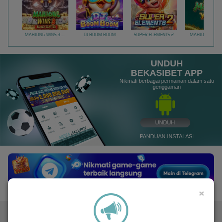
MAHJONG WINS 3 – BLACK SCATTER
DJ BOOM BOOM
SUPER ELEMENTS 2
MAHJONG WAYS
UNDUH
BEKASIBET APP
Nikmati berbagai permainan dalam satu
genggaman
UNDUH
PANDUAN INSTALASI
×
BEKASIBET: Rekomendasi Link Daftar Slot Murah Akses