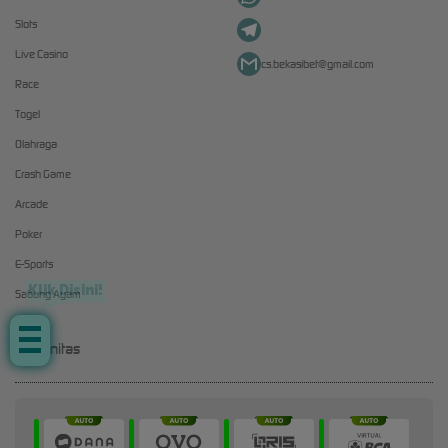
Slots
Live Casino
cs.bekasibet@gmail.com
Race
Togel
Olahraga
Crash Game
Arcade
Poker
E-Sports
Klik Disini!
Sabung Ayam
Komunitas