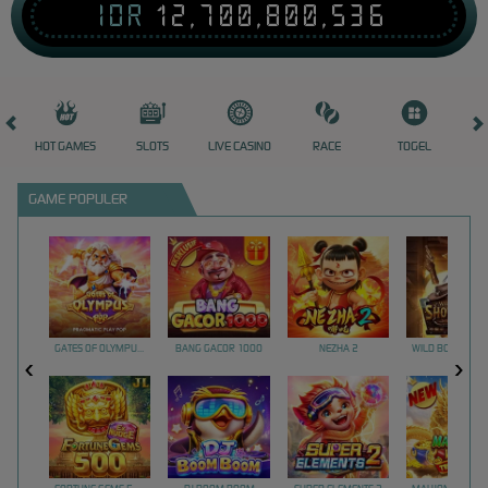
IDR
12,700,800,536
HOT GAMES
SLOTS
LIVE CASINO
RACE
TOGEL
OL
GAME POPULER
GATES OF OLYMPUS POP
BANG GACOR 1000
NEZHA 2